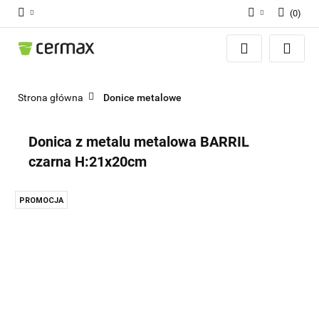
(
0
)
Zaloguj się
Zarejestruj się
Dodaj zgłoszenie
Strona główna
Donice metalowe
Zgody cookies
Donica z metalu metalowa BARRIL
czarna H:21x20cm
PROMOCJA