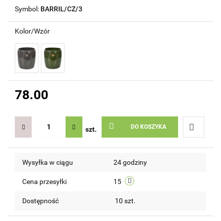
Symbol:
BARRIL/CZ/3
Kolor/Wzór
78.00
DO KOSZYKA
szt.
Do
Wysyłka w ciągu
24 godziny
przechow
Cena przesyłki
15
Dostępność
10
szt.