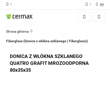
(
0
)
Zaloguj się
Zarejestruj się
Dodaj zgłoszenie
Strona główna
Zgody cookies
Fiberglass (Donice z włókna szklanego ( Fiberglass))
DONICA Z WŁÓKNA SZKLANEGO
QUATRO GRAFIT MROZOODPORNA
80x35x35