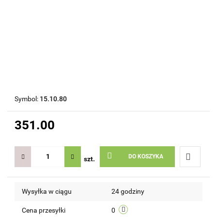
Symbol:
15.10.80
351.00
DO KOSZYKA
szt.
Do
Wysyłka w ciągu
24 godziny
przechow
Cena przesyłki
0