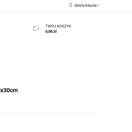
Strefa klienta
Zaloguj się
TWÓJ KOSZYK
Zarejestruj się
0
0,00 zł
Dodaj zgłoszenie
Zgody cookies
Kontakt
0x30cm