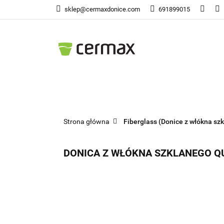
sklep@cermaxdonice.com
691899015
Doni
Donice Ogrodowe
Doni
Strona główna
Fiberglass (Donice z włókna szk
DONICA Z WŁÓKNA SZKLANEGO Q