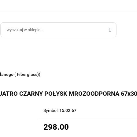
ce Ogrodowe
Donice Do Wnętrz
Blog
Hurt B2B
Kontakt
ce Do Wnętrz
Blog
Hurt B2B
lanego ( Fiberglass))
UATRO CZARNY POŁYSK MROZOODPORNA 67x3
Symbol:
15.02.67
298.00