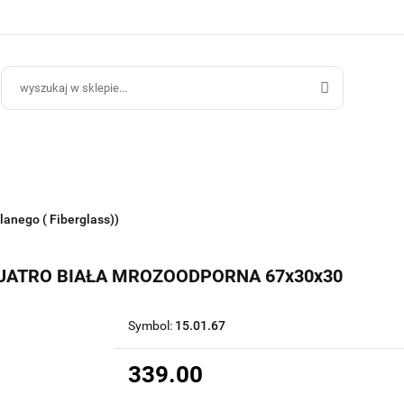
ce Ogrodowe
Donice Do Wnętrz
Blog
Hurt B2B
Kontakt
ce Do Wnętrz
Blog
Hurt B2B
lanego ( Fiberglass))
UATRO BIAŁA MROZOODPORNA 67x30x30
Symbol:
15.01.67
339.00