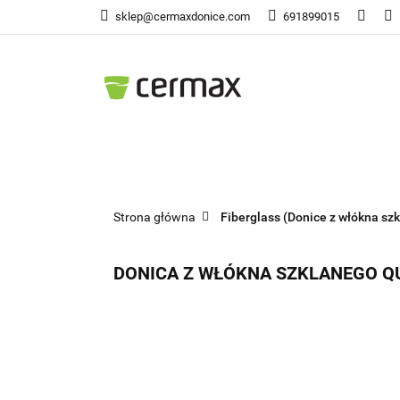
sklep@cermaxdonice.com
691899015
Doni
Donice Ogrodowe
Doni
Strona główna
Fiberglass (Donice z włókna szk
DONICA Z WŁÓKNA SZKLANEGO Q