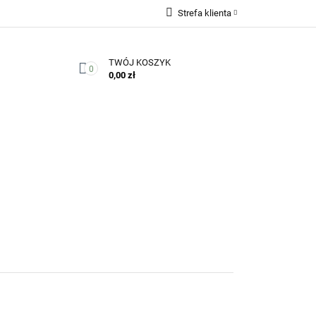
Strefa klienta
Zaloguj się
TWÓJ KOSZYK
Zarejestruj się
0
0,00 zł
Dodaj zgłoszenie
Zgody cookies
Kontakt