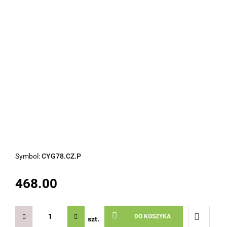
Symbol:
CYG78.CZ.P
468.00
DO KOSZYKA
szt.