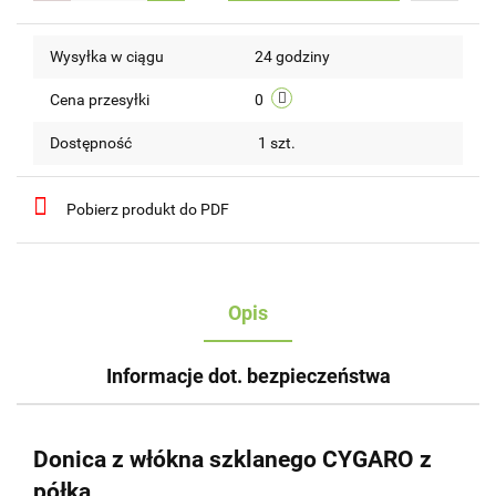
Do
Wysyłka w ciągu
24 godziny
przechow
Cena przesyłki
0
Dostępność
1
szt.
Pobierz produkt do PDF
Opis
Informacje dot. bezpieczeństwa
Donica z włókna szklanego CYGARO z
półką