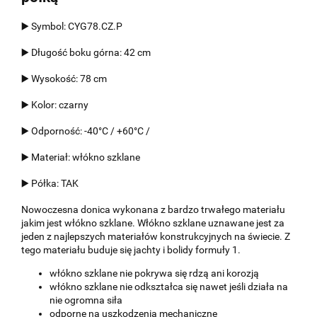
▶️ Symbol: CYG78.CZ.P
▶️ Długość boku górna: 42 cm
▶️ Wysokość: 78 cm
▶️ Kolor: czarny
▶️ Odporność: -40°C / +60°C /
▶️ Materiał: włókno szklane
▶️ Półka: TAK
Nowoczesna donica wykonana z bardzo trwałego materiału
jakim jest włókno szklane. Włókno szklane uznawane jest za
jeden z najlepszych materiałów konstrukcyjnych na świecie. Z
tego materiału buduje się jachty i bolidy formuły 1.
włókno szklane nie pokrywa się rdzą ani korozją
włókno szklane nie odkształca się nawet jeśli działa na
nie ogromna siła
odporne na uszkodzenia mechaniczne