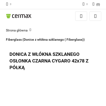
(
0
)
Zaloguj się
Zarejestruj się
Dodaj zgłoszenie
Strona główna
Zgody cookies
Fiberglass (Donice z włókna szklanego ( Fiberglass))
DONICA Z WŁÓKNA SZKLANEGO
OSŁONKA CZARNA CYGARO 42x78 Z
PÓŁKĄ