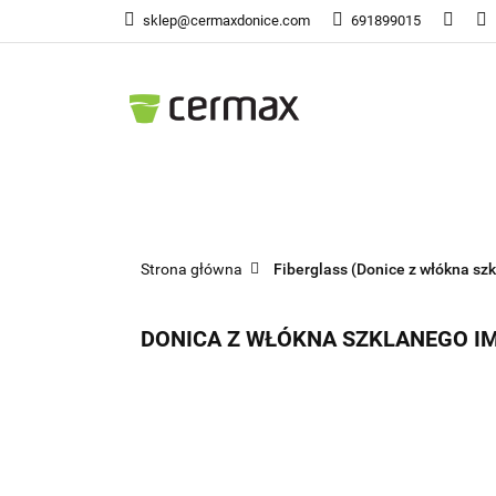
sklep@cermaxdonice.com
691899015
Doni
Donice Ogrodowe
Doni
Strona główna
Fiberglass (Donice z włókna szk
DONICA Z WŁÓKNA SZKLANEGO IM