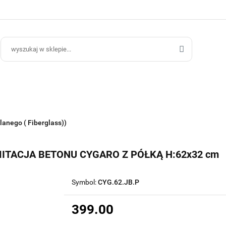
ce Ogrodowe
Donice Do Wnętrz
Blog
Hurt B2B
Kontakt
ce Do Wnętrz
Blog
Hurt B2B
lanego ( Fiberglass))
ITACJA BETONU CYGARO Z PÓŁKĄ H:62x32 cm
Symbol:
CYG.62.JB.P
399.00