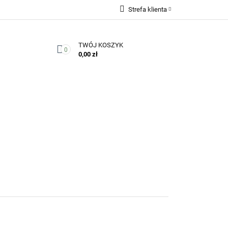
Strefa klienta
Zaloguj się
TWÓJ KOSZYK
Zarejestruj się
0
0,00 zł
Dodaj zgłoszenie
Zgody cookies
Kontakt