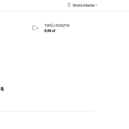
Strefa klienta
Zaloguj się
TWÓJ KOSZYK
Zarejestruj się
0
0,00 zł
Dodaj zgłoszenie
Zgody cookies
Kontakt
ką