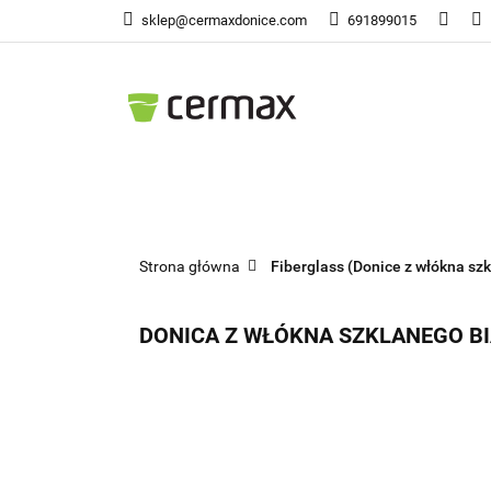
sklep@cermaxdonice.com
691899015
Doni
Donice Ogrodowe
Doni
Strona główna
Fiberglass (Donice z włókna szk
DONICA Z WŁÓKNA SZKLANEGO BI