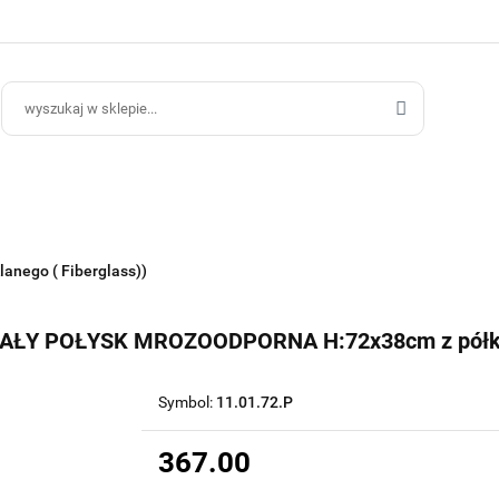
ce Ogrodowe
Donice Do Wnętrz
Blog
Hurt B2B
Kontakt
ce Do Wnętrz
Blog
Hurt B2B
lanego ( Fiberglass))
AŁY POŁYSK MROZOODPORNA H:72x38cm z pół
Symbol:
11.01.72.P
367.00