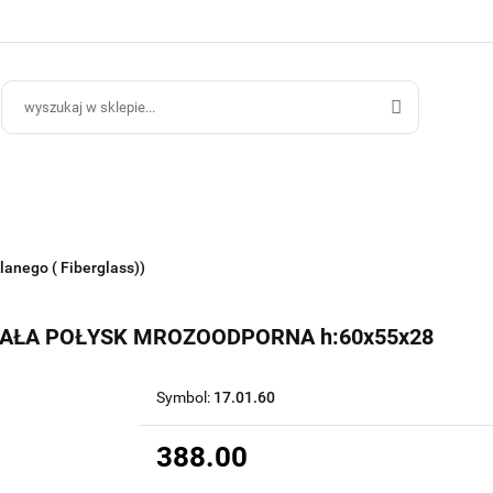
ce Ogrodowe
Donice Do Wnętrz
Blog
Hurt B2B
Kontakt
ce Do Wnętrz
Blog
Hurt B2B
lanego ( Fiberglass))
IAŁA POŁYSK MROZOODPORNA h:60x55x28
Symbol:
17.01.60
388.00