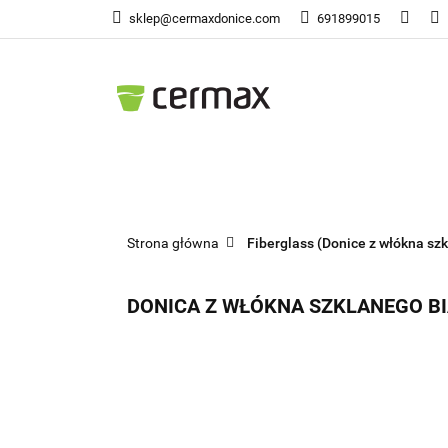
sklep@cermaxdonice.com
691899015
Doni
Donice Ogrodowe
Doni
Strona główna
Fiberglass (Donice z włókna szk
DONICA Z WŁÓKNA SZKLANEGO B