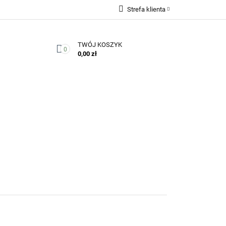
Strefa klienta
Zaloguj się
TWÓJ KOSZYK
Zarejestruj się
0
0,00 zł
Dodaj zgłoszenie
Zgody cookies
Kontakt