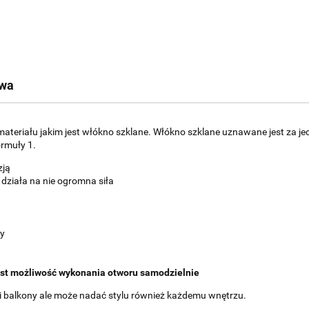
twa
eriału jakim jest włókno szklane. Włókno szklane uznawane jest za je
ormuły 1.
zją
 działa na nie ogromna siła
ry
est możliwość wykonania otworu samodzielnie
 i balkony ale może nadać stylu również każdemu wnętrzu.