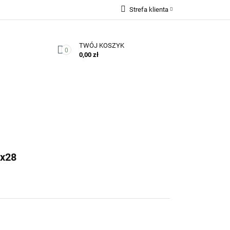
Strefa klienta
Zaloguj się
TWÓJ KOSZYK
Zarejestruj się
0
0,00 zł
Dodaj zgłoszenie
Zgody cookies
Kontakt
x28