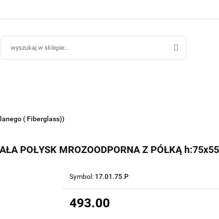
ce Ogrodowe
Donice Do Wnętrz
Blog
Hurt B2B
Kontakt
ce Do Wnętrz
Blog
Hurt B2B
lanego ( Fiberglass))
AŁA POŁYSK MROZOODPORNA Z PÓŁKĄ h:75x55
Symbol:
17.01.75.P
493.00