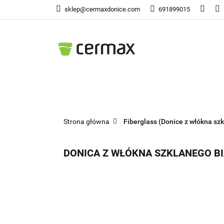
sklep@cermaxdonice.com
691899015
Doni
Donice Ogrodowe
Doni
Strona główna
Fiberglass (Donice z włókna szk
DONICA Z WŁÓKNA SZKLANEGO BI