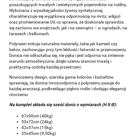
poszukujących trwałych i estetycznych pojemników na rośliny.
Wykonana z wysokiej jakości żywicy syntetycznej,
charakteryzuje się wyjątkową odpornością na mróz, wilgoć
oraz promieniowanie UV, co sprawia, że doskonale sprawdza
się zarówno we wnętrzach, jak i na zewnątrz – w ogrodach, na
tarasach i balkonach.
Polyresin imituje naturalne materiały, takie jak kamień czy
beton, zachowując przy tym lekkość i łatwość w przenoszeniu.
Donica nie odkształca się, nie pęka i jest odporna na zmienne
warunki atmosferyczne, dzięki czemu stanowi trwałą i
praktyczną ozdobę każdej przestrzeni.
Nowoczesny design, szeroka gama kolorów i kształtów
sprawiają, że donica mrozoodporna z polyresinu pasuje do
każdej aranżacji, podkreślając piękno roślin i dodając elegancji
otoczeniu.
Na komplet składa się sześć donic o wymiarach
(H X Ø):
67x90cm (40kg)
53x72cm (24kg)
42x57cm (15kg)
35x45cm (9,50kg)