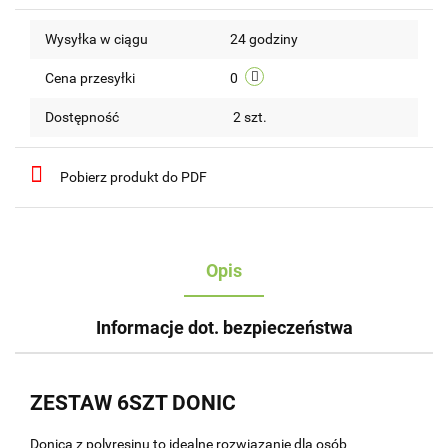
Do
Wysyłka w ciągu
24 godziny
przechow
Cena przesyłki
0
Dostępność
2
szt.
Pobierz produkt do PDF
Opis
Informacje dot. bezpieczeństwa
ZESTAW 6SZT DONIC
Donica z polyresinu to idealne rozwiązanie dla osób