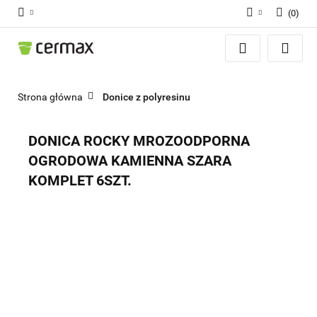
(
0
)
Zaloguj się
Zarejestruj się
Dodaj zgłoszenie
Strona główna
Donice z polyresinu
Zgody cookies
DONICA ROCKY MROZOODPORNA
OGRODOWA KAMIENNA SZARA
KOMPLET 6SZT.