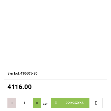
Symbol:
410605-S6
4116.00
DO KOSZYKA
szt.