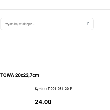
ce Ogrodowe
Donice Do Wnętrz
Blog
Hurt B2B
Kontakt
ce Do Wnętrz
Blog
Hurt B2B
TOWA 20x22,7cm
Symbol:
T-001-036-20-P
24.00