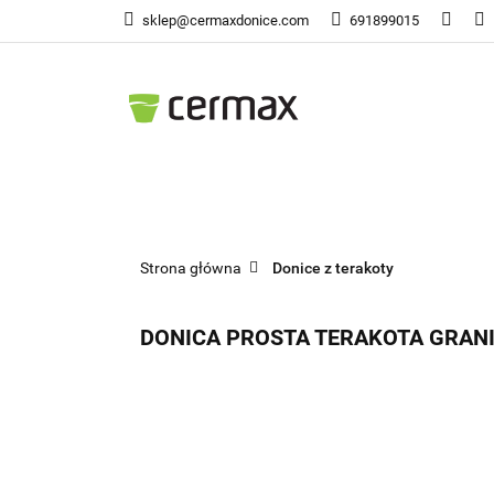
sklep@cermaxdonice.com
691899015
Doni
Donice Ogrodowe
Doni
Strona główna
Donice z terakoty
DONICA PROSTA TERAKOTA GRANI