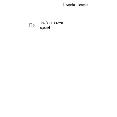
Strefa klienta
Zaloguj się
TWÓJ KOSZYK
Zarejestruj się
0
0,00 zł
Dodaj zgłoszenie
Zgody cookies
Kontakt