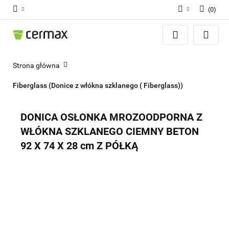
(
0
)
Zaloguj się
Zarejestruj się
Dodaj zgłoszenie
Strona główna
Zgody cookies
Fiberglass (Donice z włókna szklanego ( Fiberglass))
DONICA OSŁONKA MROZOODPORNA Z
WŁÓKNA SZKLANEGO CIEMNY BETON
92 X 74 X 28 cm Z PÓŁKĄ