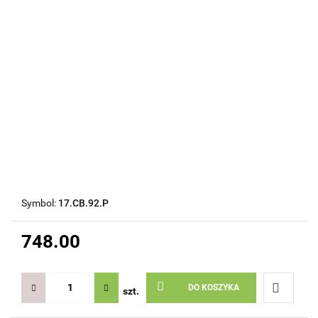
Symbol:
17.CB.92.P
748.00
DO KOSZYKA
szt.