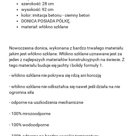
szerokość: 28 cm
wysokość: 92 cm
kolor: imitacja betonu - ciemny beton
DONICA POSIADA PÓŁKĘ.
materiał: włókno szklane
Nowoczesna donica, wykonana z bardzo trwałego materiału
jakim jest włókno szklane. Włókno szklane uznawane jest za
jeden z najlepszych materiałów konstrukcyjnych na świecie. Z
tego materiału buduje się jachty i bolidy formuły 1.
- włókno szklane nie pokrywa się rdzą ani korozją
- włókno szklane nie odkształca się nawet jeśli działa na nie
ogromna siła
- odporne na uszkodzenia mechaniczne
- 100% mrozoodporne
- 100% wodoodporne
- 100% odporne na bardzo wysokie temperatury