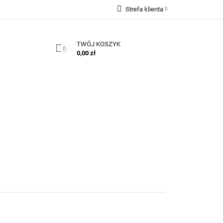
Strefa klienta
Zaloguj się
TWÓJ KOSZYK
Zarejestruj się
0
0,00 zł
Dodaj zgłoszenie
Zgody cookies
Kontakt