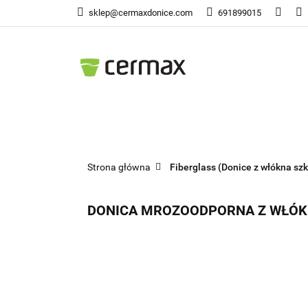
sklep@cermaxdonice.com
691899015
Doni
Donice Ogrodowe
Doni
Strona główna
Fiberglass (Donice z włókna szk
DONICA MROZOODPORNA Z WŁÓKN