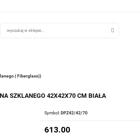
ce Ogrodowe
Donice Do Wnętrz
Blog
Hurt B2B
Kontakt
ce Do Wnętrz
Blog
Hurt B2B
lanego ( Fiberglass))
A SZKLANEGO 42X42X70 CM BIAŁA
Symbol:
DPZ42/42/70
613.00