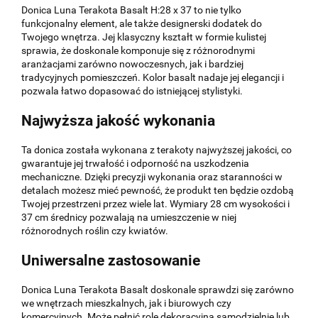
Donica Luna Terakota Basalt H:28 x 37 to nie tylko
funkcjonalny element, ale także designerski dodatek do
Twojego wnętrza. Jej klasyczny kształt w formie kulistej
sprawia, że doskonale komponuje się z różnorodnymi
aranżacjami zarówno nowoczesnych, jak i bardziej
tradycyjnych pomieszczeń. Kolor basalt nadaje jej elegancji i
pozwala łatwo dopasować do istniejącej stylistyki.
Najwyższa jakość wykonania
Ta donica została wykonana z terakoty najwyższej jakości, co
gwarantuje jej trwałość i odporność na uszkodzenia
mechaniczne. Dzięki precyzji wykonania oraz staranności w
detalach możesz mieć pewność, że produkt ten będzie ozdobą
Twojej przestrzeni przez wiele lat. Wymiary 28 cm wysokości i
37 cm średnicy pozwalają na umieszczenie w niej
różnorodnych roślin czy kwiatów.
Uniwersalne zastosowanie
Donica Luna Terakota Basalt doskonale sprawdzi się zarówno
we wnętrzach mieszkalnych, jak i biurowych czy
komercyjnych. Może pełnić rolę dekoracyjną samodzielnie lub