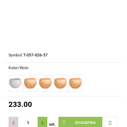
Symbol:
T-057-026-37
Kolor/Wzór
233.00
DO KOSZYKA
szt.