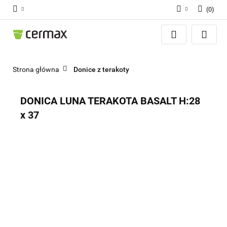
(
0
)
Zaloguj się
Zarejestruj się
Dodaj zgłoszenie
Strona główna
Donice z terakoty
Zgody cookies
DONICA LUNA TERAKOTA BASALT H:28
x 37