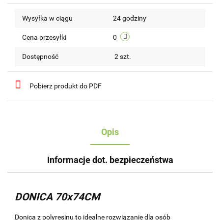
Do
Wysyłka w ciągu
24 godziny
przechow
Cena przesyłki
0
Dostępność
2
szt.
Pobierz produkt do PDF
Opis
Informacje dot. bezpieczeństwa
DONICA 70x74CM
Donica z polyresinu to idealne rozwiązanie dla osób