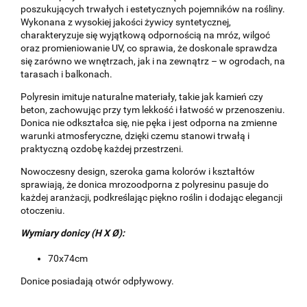
poszukujących trwałych i estetycznych pojemników na rośliny.
Wykonana z wysokiej jakości żywicy syntetycznej,
charakteryzuje się wyjątkową odpornością na mróz, wilgoć
oraz promieniowanie UV, co sprawia, że doskonale sprawdza
się zarówno we wnętrzach, jak i na zewnątrz – w ogrodach, na
tarasach i balkonach.
Polyresin imituje naturalne materiały, takie jak kamień czy
beton, zachowując przy tym lekkość i łatwość w przenoszeniu.
Donica nie odkształca się, nie pęka i jest odporna na zmienne
warunki atmosferyczne, dzięki czemu stanowi trwałą i
praktyczną ozdobę każdej przestrzeni.
Nowoczesny design, szeroka gama kolorów i kształtów
sprawiają, że donica mrozoodporna z polyresinu pasuje do
każdej aranżacji, podkreślając piękno roślin i dodając elegancji
otoczeniu.
Wymiary donicy
(H X Ø):
70x74cm
Donice posiadają otwór odpływowy.