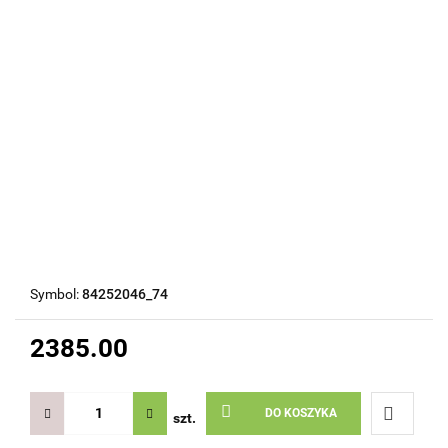
Symbol:
84252046_74
2385.00
DO KOSZYKA
szt.