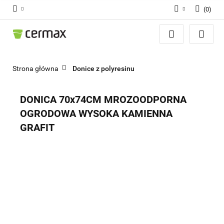
(
0
)
Zaloguj się
Zarejestruj się
Dodaj zgłoszenie
Strona główna
Donice z polyresinu
Zgody cookies
DONICA 70x74CM MROZOODPORNA
OGRODOWA WYSOKA KAMIENNA
GRAFIT