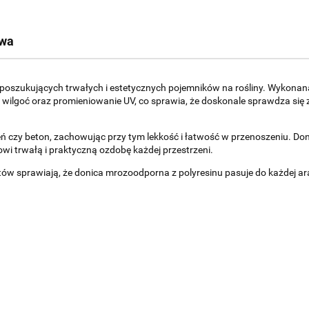
twa
b poszukujących trwałych i estetycznych pojemników na rośliny. Wykonana
 wilgoć oraz promieniowanie UV, co sprawia, że doskonale sprawdza się 
ień czy beton, zachowując przy tym lekkość i łatwość w przenoszeniu. Doni
wi trwałą i praktyczną ozdobę każdej przestrzeni.
w sprawiają, że donica mrozoodporna z polyresinu pasuje do każdej aranż