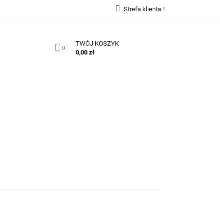
Strefa klienta
Zaloguj się
TWÓJ KOSZYK
Zarejestruj się
0
0,00 zł
Dodaj zgłoszenie
Zgody cookies
Kontakt