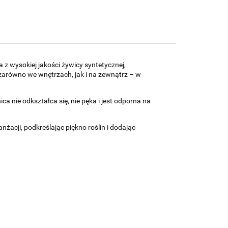
 z wysokiej jakości żywicy syntetycznej,
zarówno we wnętrzach, jak i na zewnątrz – w
ca nie odkształca się, nie pęka i jest odporna na
acji, podkreślając piękno roślin i dodając