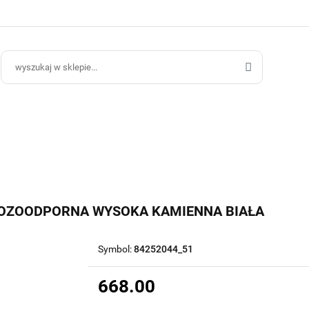
ce Ogrodowe
Donice Do Wnętrz
Blog
Hurt B2B
Kontakt
ce Do Wnętrz
Blog
Hurt B2B
OZOODPORNA WYSOKA KAMIENNA BIAŁA
Symbol:
84252044_51
668.00