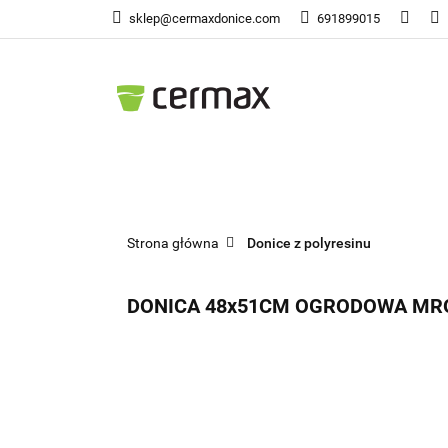
sklep@cermaxdonice.com
691899015
Doni
Donice Ogrodowe
Doni
Strona główna
Donice z polyresinu
DONICA 48x51CM OGRODOWA MR