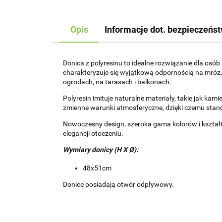
Opis
Informacje dot. bezpieczeńs
Donica z polyresinu to idealne rozwiązanie dla osó
charakteryzuje się wyjątkową odpornością na mróz,
ogrodach, na tarasach i balkonach.
Polyresin imituje naturalne materiały, takie jak kam
zmienne warunki atmosferyczne, dzięki czemu stano
Nowoczesny design, szeroka gama kolorów i kształtó
elegancji otoczeniu.
Wymiary donicy
(H X Ø):
48x51cm
Donice posiadają otwór odpływowy.