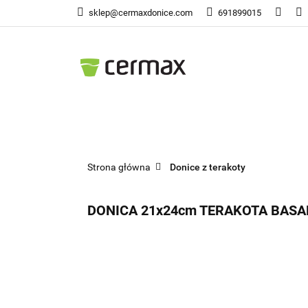
sklep@cermaxdonice.com
691899015
Doni
Donice Ogrodowe
Doni
Strona główna
Donice z terakoty
DONICA 21x24cm TERAKOTA BAS