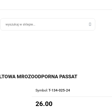
ce Ogrodowe
Donice Do Wnętrz
Blog
Hurt B2B
Kontakt
ce Do Wnętrz
Blog
Hurt B2B
ALTOWA MROZOODPORNA PASSAT
Symbol:
T-134-025-24
26.00