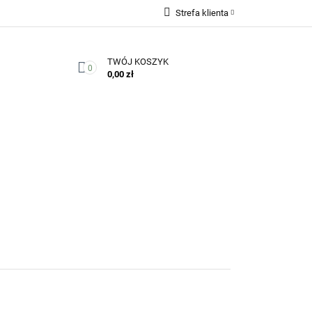
Strefa klienta
Zaloguj się
TWÓJ KOSZYK
Zarejestruj się
0
0,00 zł
Dodaj zgłoszenie
Zgody cookies
Kontakt